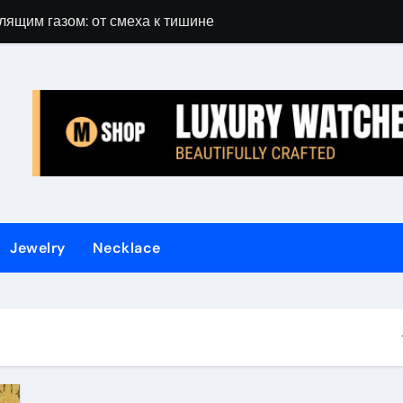
лящим газом: от смеха к тишине
Gift Guide for 
Jewelry
Necklace