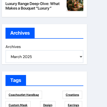
Luxury Range Deep-Dive: What
Makes a Bouquet “Luxury”
Archives
Archives
Tags
Coachoutlet Handbag
Creations
Custom Mask
Design
Earrings