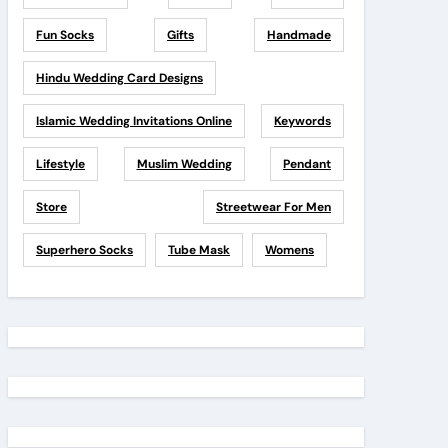
Fun Socks
Gifts
Handmade
Hindu Wedding Card Designs
Islamic Wedding Invitations Online
Keywords
Lifestyle
Muslim Wedding
Pendant
Store
Streetwear For Men
Superhero Socks
Tube Mask
Womens