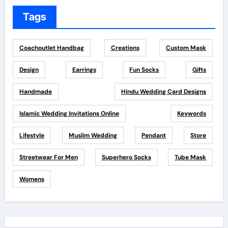
Tags
Coachoutlet Handbag
Creations
Custom Mask
Design
Earrings
Fun Socks
Gifts
Handmade
Hindu Wedding Card Designs
Islamic Wedding Invitations Online
Keywords
Lifestyle
Muslim Wedding
Pendant
Store
Streetwear For Men
Superhero Socks
Tube Mask
Womens