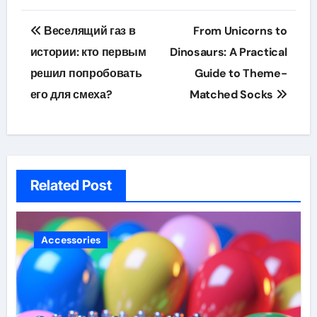
Post
Веселящий газ в
From Unicorns to
navigation
истории: кто первым
Dinosaurs: A Practical
решил попробовать
Guide to Theme-
его для смеха?
Matched Socks
Related Post
Accessories