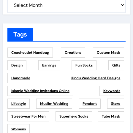
Tags
Coachoutlet Handbag
Creations
Custom Mask
Design
Earrings
Fun Socks
Gifts
Handmade
Hindu Wedding Card Designs
Islamic Wedding Invitations Online
Keywords
Lifestyle
Muslim Wedding
Pendant
Store
Streetwear For Men
Superhero Socks
Tube Mask
Womens