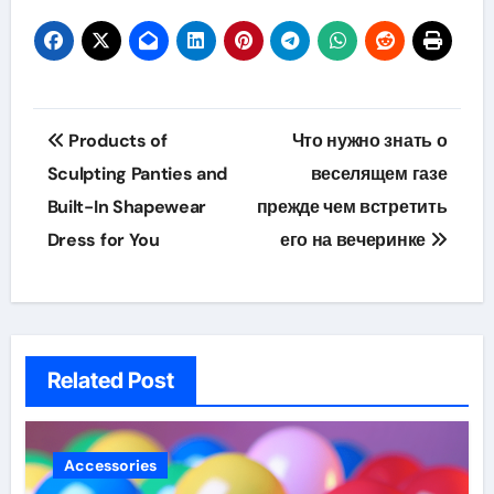
Post
Products of
Что нужно знать о
navigation
Sculpting Panties and
веселящем газе
Built-In Shapewear
прежде чем встретить
Dress for You
его на вечеринке
Related Post
Accessories